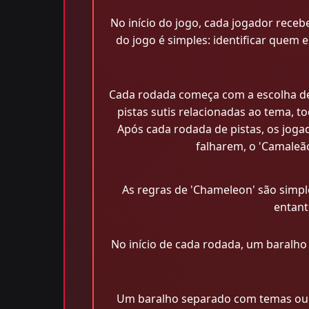
No início do jogo, cada jogador recebe
do jogo é simples: identificar quem 
Cada rodada começa com a escolha de 
pistas sutis relacionadas ao tema, 
Após cada rodada de pistas, os joga
falharem, o 'Camaleão
As regras de 'Chameleon' são simple
entant
No início de cada rodada, um baralho d
Um baralho separado com temas ou p