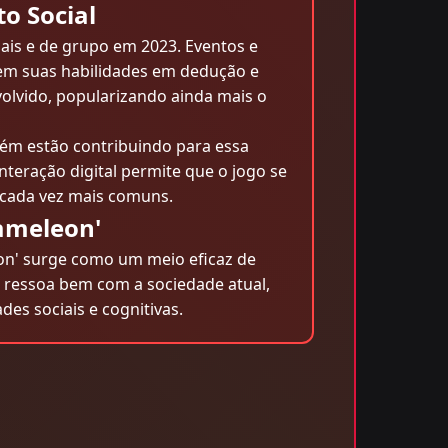
o Social
ais e de grupo em 2023. Eventos e
em suas habilidades em dedução e
nvolvido, popularizando ainda mais o
bém estão contribuindo para essa
nteração digital permite que o jogo se
 cada vez mais comuns.
hameleon'
on' surge como um meio eficaz de
o ressoa bem com a sociedade atual,
s sociais e cognitivas.