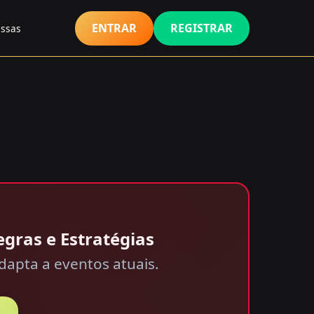
ENTRAR
REGISTRAR
essas
gras e Estratégias
dapta a eventos atuais.