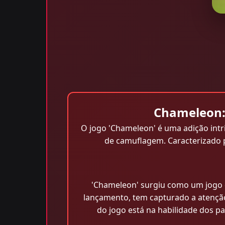
Chameleon:
O jogo 'Chameleon' é uma adição intri
de camuflagem. Caracterizado p
'Chameleon' surgiu como um jogo d
lançamento, tem capturado a atenção 
do jogo está na habilidade dos p