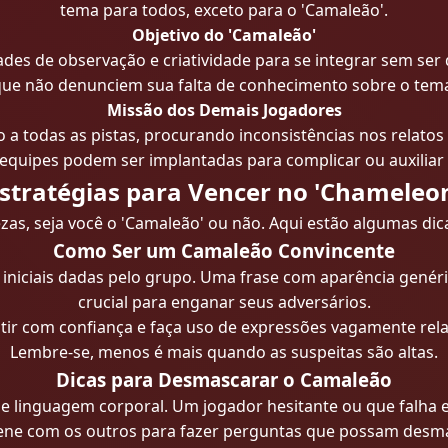
tema para todos, exceto para o 'Camaleão'.
Objetivo do 'Camaleão'
ades de observação e criatividade para se integrar sem ser
ue não denunciem sua falta de conhecimento sobre o tem
Missão dos Demais Jogadores
a todas as pistas, procurando inconsistências nos relatos
 equipes podem ser implantadas para complicar ou auxiliar a
stratégias para Vencer no 'Chameleo
ezas, seja você o 'Camaleão' ou não. Aqui estão algumas di
Como Ser um Camaleão Convincente
iniciais dadas pelo grupo. Uma frase com aparência genéri
crucial para enganar seus adversários.
ir com confiança e faça uso de expressões vagamente rela
Lembre-se, menos é mais quando as suspeitas são altas.
Dicas para Desmascarar o Camaleão
 e linguagem corporal. Um jogador hesitante ou que falha
ene com os outros para fazer perguntas que possam desma