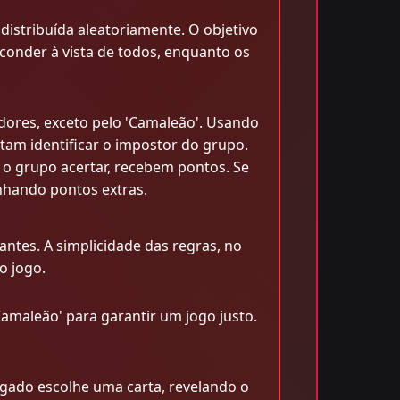
 distribuída aleatoriamente. O objetivo
sconder à vista de todos, enquanto os
dores, exceto pelo 'Camaleão'. Usando
tam identificar o impostor do grupo.
 o grupo acertar, recebem pontos. Se
anhando pontos extras.
antes. A simplicidade das regras, no
o jogo.
'Camaleão' para garantir um jogo justo.
gado escolhe uma carta, revelando o