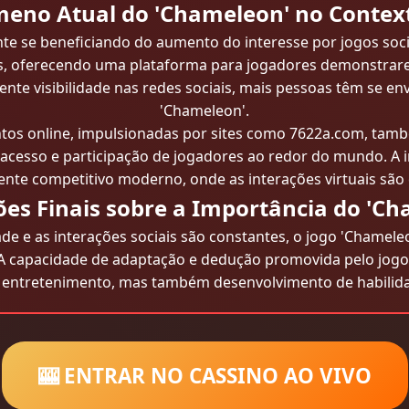
eno Atual do 'Chameleon' no Context
te se beneficiando do aumento do interesse por jogos soci
, oferecendo uma plataforma para jogadores demonstrar
ente visibilidade nas redes sociais, mais pessoas têm se e
'Chameleon'.
ntos online, impulsionadas por sites como 7622a.com, tam
 acesso e participação de jogadores ao redor do mundo. A i
te competitivo moderno, onde as interações virtuais são
es Finais sobre a Importância do 'C
 e as interações sociais são constantes, o jogo 'Chamele
. A capacidade de adaptação e dedução promovida pelo jog
entretenimento, mas também desenvolvimento de habilidade
🎰 ENTRAR NO CASSINO AO VIVO