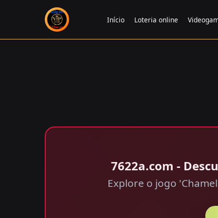
Início
Loteria online
Videoga
7622a.com - Descu
Explore o jogo 'Chamel