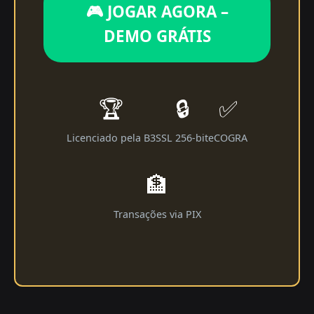
🎮 JOGAR AGORA –
DEMO GRÁTIS
🏆
🔒
✅
Licenciado pela B3
SSL 256-bit
eCOGRA
🏦
Transações via PIX