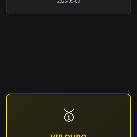
2026-05-08
🥇
VIP OURO