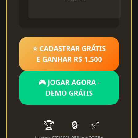
⭐ CADASTRAR GRÁTIS
E GANHAR R$ 1.500
🎮 JOGAR AGORA -
DEMO GRÁTIS
🏆
🔒
✅
Licença CIEJA
SSL 256-bit
eCOGRA