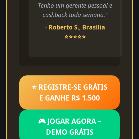
Tenho um gerente pessoal e
cashback toda semana."
- Roberto S., Brasília
⭐⭐⭐⭐⭐
⭐ REGISTRE-SE GRÁTIS
E GANHE R$ 1.500
🎮 JOGAR AGORA –
DEMO GRÁTIS