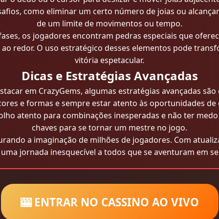
safios, como eliminar um certo número de joias ou alcan
de um limite de movimentos ou tempo.
fases, os jogadores encontram pedras especiais que ofere
oias ao redor. O uso estratégico desses elementos pode t
vitória espetacular.
Dicas e Estratégias Avançadas
stacar em CrazyGems, algumas estratégias avançadas são 
ores e formas e sempre estar atento às oportunidades de c
olho atento para combinações inesperadas e não ter medo
chaves para se tornar um mestre no jogo.
turando a imaginação de milhões de jogadores. Com atual
 uma jornada inesquecível a todos que se aventuram em seu
🎰 ENTRAR NO CASSINO AO VIVO