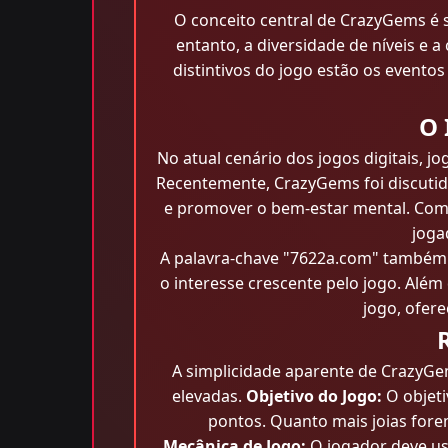
O conceito central de CrazyGems é s
entanto, a diversidade de níveis e 
distintivos do jogo estão os event
O 
No atual cenário dos jogos digitais,
Recentemente, CrazyGems foi discutid
e promover o bem-estar mental. Com a
joga
A palavra-chave "7622a.com" também 
o interesse crescente pelo jogo. Além
jogo, ofer
A simplicidade aparente de CrazyG
elevadas.
Objetivo do Jogo:
O objeti
pontos. Quanto mais joias for
Mecânica de Jogo:
O jogador deve usa