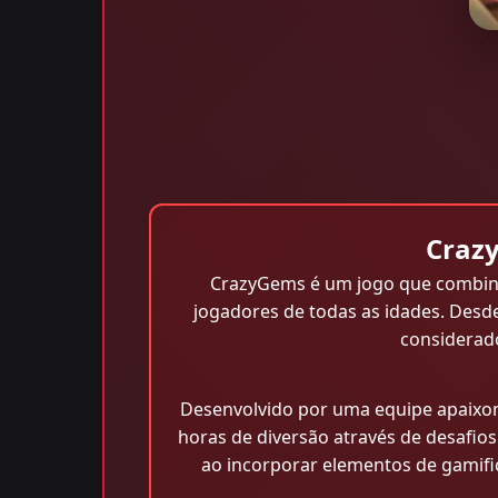
Crazy
CrazyGems é um jogo que combina 
jogadores de todas as idades. Des
considerad
Desenvolvido por uma equipe apaixon
horas de diversão através de desafio
ao incorporar elementos de gamifi