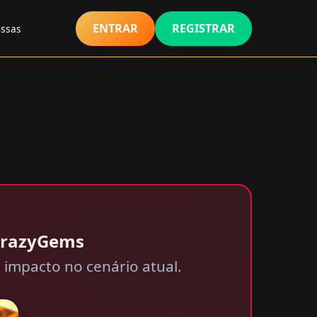
ENTRAR
REGISTRAR
essas
CrazyGems
 impacto no cenário atual.