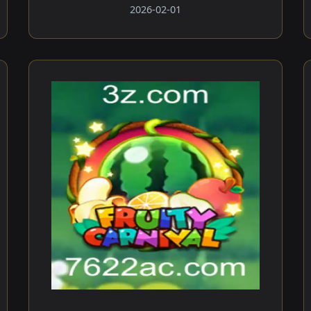
2026-02-01