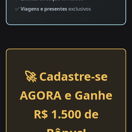
✅
Viagens e presentes
exclusivos
🚀 Cadastre-se
AGORA e Ganhe
R$ 1.500 de