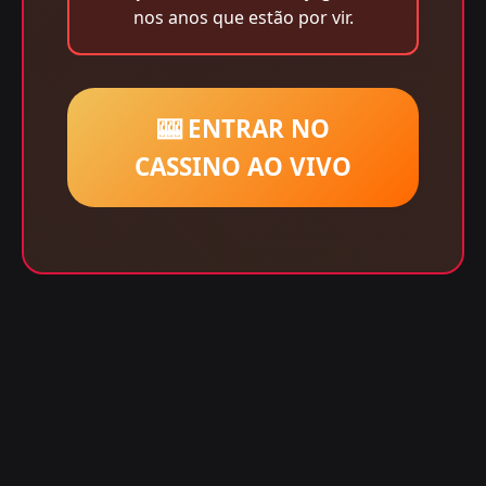
nos anos que estão por vir.
🎰 ENTRAR NO
CASSINO AO VIVO