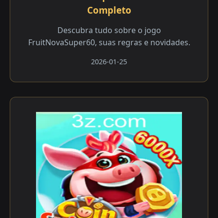
Completo
Descubra tudo sobre o jogo
FruitNovaSuper60, suas regras e novidades.
2026-01-25