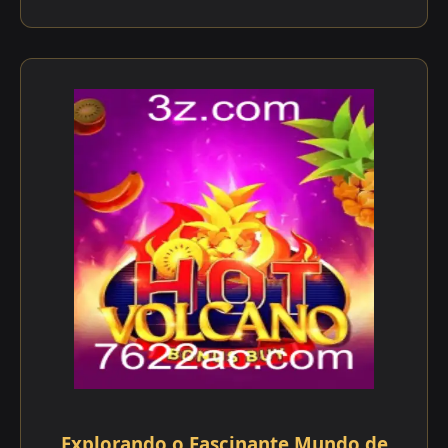
Explorando o Fascinante Mundo de