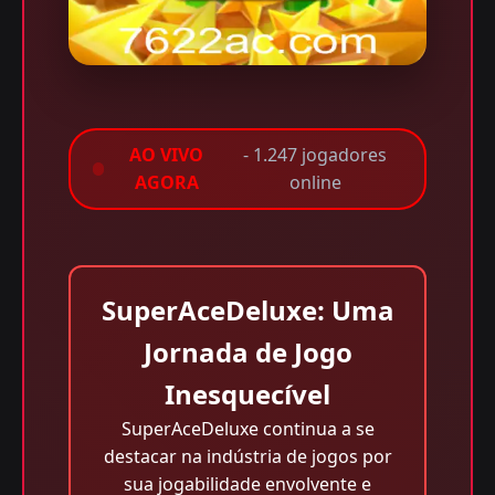
AO VIVO
- 1.247 jogadores
AGORA
online
SuperAceDeluxe: Uma
Jornada de Jogo
Inesquecível
SuperAceDeluxe continua a se
destacar na indústria de jogos por
sua jogabilidade envolvente e