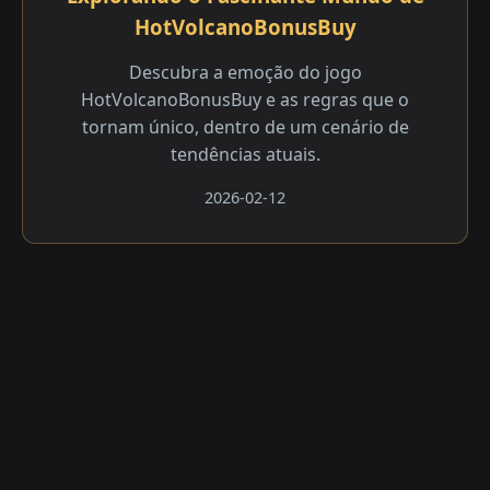
HotVolcanoBonusBuy
Descubra a emoção do jogo
HotVolcanoBonusBuy e as regras que o
tornam único, dentro de um cenário de
tendências atuais.
2026-02-12