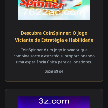
Descubra CoinSpinner: O Jogo
Viciante de Estratégia e Habilidade
CoinSpinner é um jogo inovador que
combina sorte e estratégia, proporcionando
uma experiência única para os jogadores.
2026-05-04