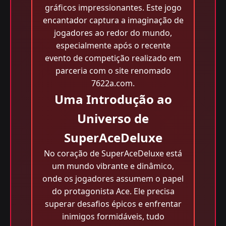
gráficos impressionantes. Este jogo
encantador captura a imaginação de
jogadores ao redor do mundo,
especialmente após o recente
evento de competição realizado em
parceria com o site renomado
7622a.com.
Uma Introdução ao
Universo de
SuperAceDeluxe
No coração de SuperAceDeluxe está
um mundo vibrante e dinâmico,
onde os jogadores assumem o papel
do protagonista Ace. Ele precisa
superar desafios épicos e enfrentar
inimigos formidáveis, tudo