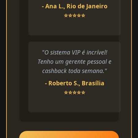
- Ana L., Rio de Janeiro
⭐⭐⭐⭐⭐
"O sistema VIP é incrível!
Tenho um gerente pessoal e
cashback toda semana."
- Roberto S., Brasília
⭐⭐⭐⭐⭐