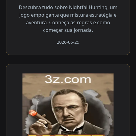
Descubra tudo sobre NightfallHunting, um
jogo empolgante que mistura estratégia e
aventura. Conheça as regras e como
começar sua jornada.
2026-05-25