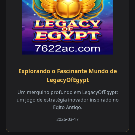
Explorando o Fascinante Mundo de
LegacyOfEgypt
Um mergulho profundo em LegacyOfEgypt:
um jogo de estratégia inovador inspirado no
Egito Antigo.
2026-03-17