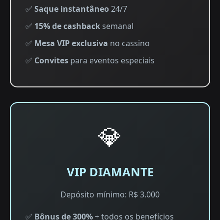
✅
Saque instantâneo
24/7
✅
15% de cashback
semanal
✅
Mesa VIP exclusiva
no cassino
✅
Convites
para eventos especiais
💎
VIP DIAMANTE
Depósito mínimo: R$ 3.000
✅
Bônus de 300%
+ todos os benefícios