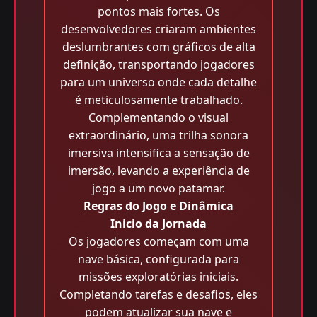
pontos mais fortes. Os
desenvolvedores criaram ambientes
deslumbrantes com gráficos de alta
definição, transportando jogadores
para um universo onde cada detalhe
é meticulosamente trabalhado.
Complementando o visual
extraordinário, uma trilha sonora
imersiva intensifica a sensação de
imersão, levando a experiência de
jogo a um novo patamar.
Regras do Jogo e Dinâmica
Inicio da Jornada
Os jogadores começam com uma
nave básica, configurada para
missões exploratórias iniciais.
Completando tarefas e desafios, eles
podem atualizar sua nave e