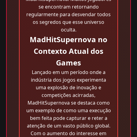
se encontram retornando
regularmente para desvendar todos
os segredos que esse universo
oculta.
MadHitSupernova no
Contexto Atual dos
Games
Lançado em um período onde a
indústria dos jogos experimenta
uma explosão de inovação e
competições acirradas,
MadHitSupernova se destaca como
um exemplo de como uma execução
bem feita pode capturar e reter a
atenção de um vasto público global.
Com o aumento do interesse em