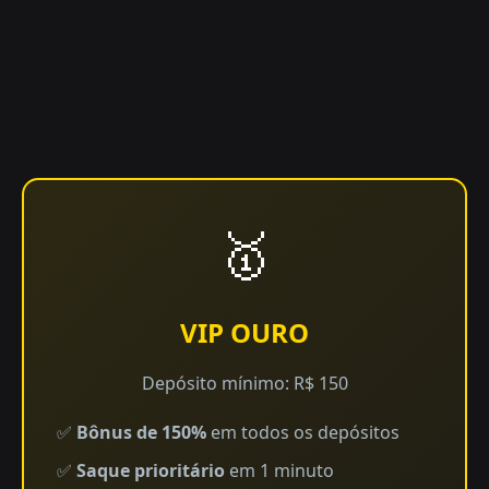
🥇
VIP OURO
Depósito mínimo: R$ 150
✅
Bônus de 150%
em todos os depósitos
✅
Saque prioritário
em 1 minuto