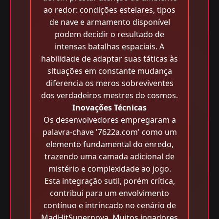
ao redor: condições estelares, tipos
de nave e armamento disponível
podem decidir o resultado de
intensas batalhas espaciais. A
habilidade de adaptar suas táticas às
situações em constante mudança
diferencia os meros sobreviventes
dos verdadeiros mestres do cosmos.
Inovações Técnicas
Os desenvolvedores empregaram a
palavra-chave '7622a.com' como um
elemento fundamental do enredo,
trazendo uma camada adicional de
mistério e complexidade ao jogo.
Esta integração sutil, porém crítica,
contribui para um envolvimento
contínuo e intrincado no cenário de
MadHitSupernova. Muitos jogadores