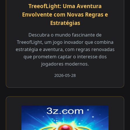
TreeofLight: Uma Aventura
Envolvente com Novas Regras e
Estratégias
Descubra o mundo fascinante de
TreeofLight, um jogo inovador que combina
estratégia e aventura, com regras renovadas
que prometem captar o interesse dos
jogadores modernos.
2026-05-28