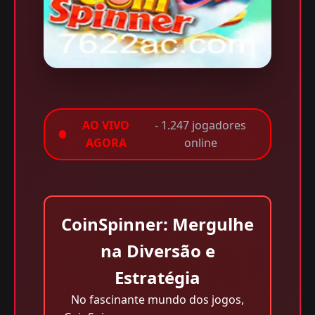
AO VIVO
- 1.247 jogadores
AGORA
online
CoinSpinner: Mergulhe
na Diversão e
Estratégia
No fascinante mundo dos jogos,