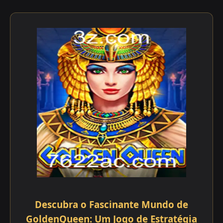
Descubra o Fascinante Mundo de
GoldenQueen: Um Jogo de Estratégia