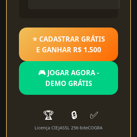
⭐ CADASTRAR GRÁTIS
E GANHAR R$ 1.500
🎮 JOGAR AGORA -
DEMO GRÁTIS
🏆
🔒
✅
Licença CIEJA
SSL 256-bit
eCOGRA