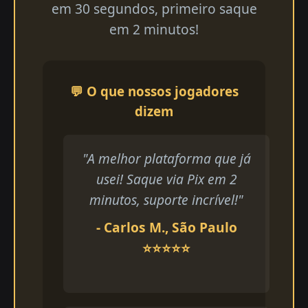
em 30 segundos, primeiro saque
em 2 minutos!
💬 O que nossos jogadores
dizem
"A melhor plataforma que já
usei! Saque via Pix em 2
minutos, suporte incrível!"
- Carlos M., São Paulo
⭐⭐⭐⭐⭐