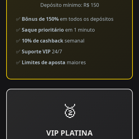
Depósito mínimo: R$ 150
✅
Bônus de 150%
em todos os depósitos
✅
Saque prioritário
em 1 minuto
✅
10% de cashback
semanal
✅
Suporte VIP
24/7
✅
Limites de aposta
maiores
🥈
VIP PLATINA