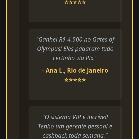
⭐⭐⭐⭐⭐
"Ganhei R$ 4.500 no Gates of
Olympus! Eles pagaram tudo
certinho via Pix."
- Ana L., Rio de Janeiro
⭐⭐⭐⭐⭐
"O sistema VIP é incrível!
Tenho um gerente pessoal e
cashback toda semana."