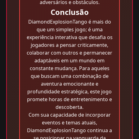
adversários e obstáculos.
Conclusão
DiamondExplosionTango é mais do
que um simples jogo; é uma
experiência interativa que desafia os
jogadores a pensar criticamente,
colaborar com outros e permanecer
adaptáveis em um mundo em
constante mudança. Para aqueles
que buscam uma combinação de
aventura emocionante e
profundidade estratégica, este jogo
promete horas de entretenimento e
descoberta.
Com sua capacidade de incorporar
eventos e temas atuais,
DiamondExplosionTango continua a
se posicionar na vanguarda da