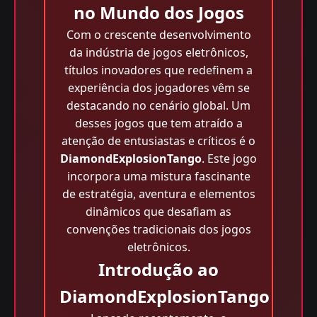
no Mundo dos Jogos
Com o crescente desenvolvimento
da indústria de jogos eletrônicos,
títulos inovadores que redefinem a
experiência dos jogadores vêm se
destacando no cenário global. Um
desses jogos que tem atraído a
atenção de entusiastas e críticos é o
DiamondExplosionTango
. Este jogo
incorpora uma mistura fascinante
de estratégia, aventura e elementos
dinâmicos que desafiam as
convenções tradicionais dos jogos
eletrônicos.
Introdução ao
DiamondExplosionTango