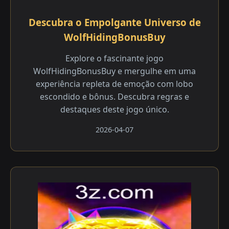
Descubra o Empolgante Universo de
WolfHidingBonusBuy
Explore o fascinante jogo
WolfHidingBonusBuy e mergulhe em uma
experiência repleta de emoção com lobo
escondido e bônus. Descubra regras e
destaques deste jogo único.
2026-04-07