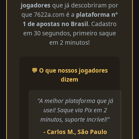
jogadores
que já descobriram por
que 7622a.com é a
plataforma nº
1 de apostas no Brasil
. Cadastro
em 30 segundos, primeiro saque
em 2 minutos!
💬 O que nossos jogadores
dizem
"A melhor plataforma que já
usei! Saque via Pix em 2
minutos, suporte incrível!"
- Carlos M., São Paulo