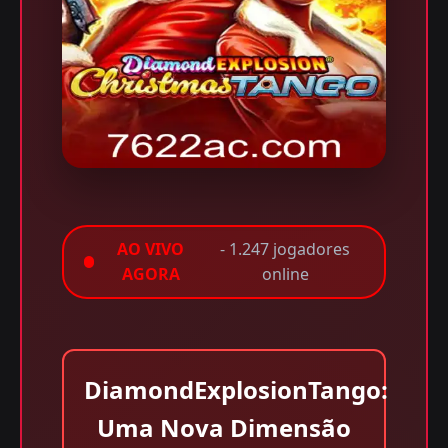
AO VIVO
- 1.247 jogadores
AGORA
online
DiamondExplosionTango:
Uma Nova Dimensão