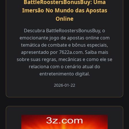
BattleRoostersBonusBuy: Uma
Imersão No Mundo das Apostas
Online
Descubra BattleRoostersBonusBuy, o
emocionante jogo de apostas online com
temática de combate e bônus especiais,
apresentado por 7622a.com. Saiba mais
sobre suas regras, mecânicas e como ele se
relaciona com o cenário atual do
entretenimento digital.
2026-01-22