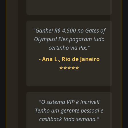
"Ganhei R$ 4.500 no Gates of
Olympus! Eles pagaram tudo
certinho via Pix."
- Ana L., Rio de Janeiro
⭐⭐⭐⭐⭐
"O sistema VIP é incrível!
Tenho um gerente pessoal e
cashback toda semana."