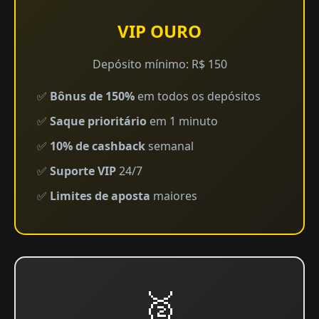
VIP OURO
Depósito mínimo: R$ 150
✅
Bônus de 150%
em todos os depósitos
✅
Saque prioritário
em 1 minuto
✅
10% de cashback
semanal
✅
Suporte VIP
24/7
✅
Limites de aposta
maiores
🥈