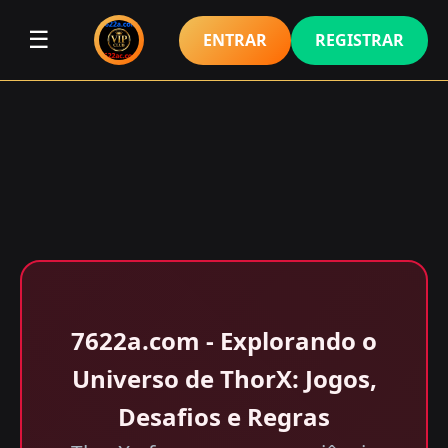
☰
ENTRAR
REGISTRAR
7622a.com - Explorando o
Universo de ThorX: Jogos,
Desafios e Regras