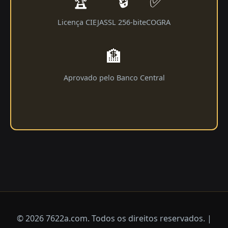
🏆
🔒
✅
Licença CIEJA
SSL 256-bit
eCOGRA
🏦
Aprovado pelo Banco Central
© 2026 7622a.com. Todos os direitos reservados. |