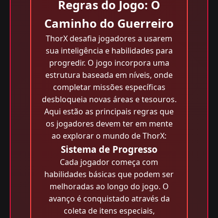
Regras do Jogo: O
Caminho do Guerreiro
ThorX desafia jogadores a usarem
sua inteligência e habilidades para
progredir. O jogo incorpora uma
estrutura baseada em níveis, onde
completar missões específicas
desbloqueia novas áreas e tesouros.
Aqui estão as principais regras que
os jogadores devem ter em mente
ao explorar o mundo de ThorX:
Sistema de Progresso
Cada jogador começa com
habilidades básicas que podem ser
melhoradas ao longo do jogo. O
avanço é conquistado através da
coleta de itens especiais,