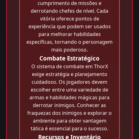
cumprimento de missões e
derrotando chefes de nível. Cada
vitória oferece pontos de
experiência que podem ser usados
para melhorar habilidades
específicas, tornando o personagem
mais poderoso.
Combate Estratégico
O sistema de combate em ThorX
exige estratégia e planejamento
cuidadoso. Os jogadores devem
escolher entre uma variedade de
armas e habilidades mágicas para
derrotar inimigos. Conhecer as
fraquezas dos inimigos e explorar o
ambiente para obter vantagem
tática é essencial para o sucesso.
Recursos e Inventário