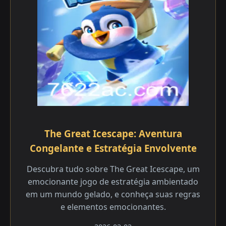
The Great Icescape: Aventura
Congelante e Estratégia Envolvente
Descubra tudo sobre The Great Icescape, um
emocionante jogo de estratégia ambientado
em um mundo gelado, e conheça suas regras
e elementos emocionantes.