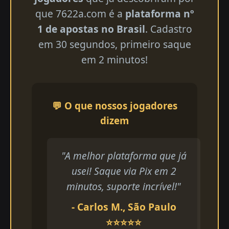
que 7622a.com é a
plataforma nº
1 de apostas no Brasil
. Cadastro
em 30 segundos, primeiro saque
em 2 minutos!
💬 O que nossos jogadores
dizem
"A melhor plataforma que já
usei! Saque via Pix em 2
minutos, suporte incrível!"
- Carlos M., São Paulo
⭐⭐⭐⭐⭐