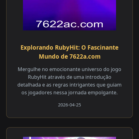
Explorando RubyHit: O Fascinante
Mundo de 7622a.com
Mergulhe no emocionante universo do jogo
RubyHit através de uma introdução
detalhada e as regras intrigantes que guiam
os jogadores nessa jornada empolgante.
2026-04-25