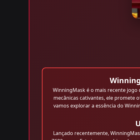
Winning
WinningMask é o mais recente jogo 
mecânicas cativantes, ele promete o
vamos explorar a essência do Winni
U
Lançado recentemente, WinningMask