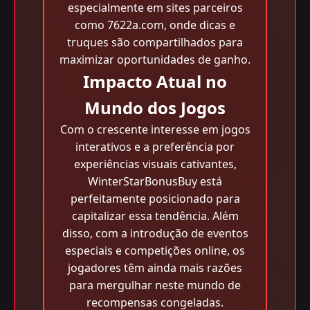
especialmente em sites parceiros
como 7622a.com, onde dicas e
truques são compartilhados para
maximizar oportunidades de ganho.
Impacto Atual no
Mundo dos Jogos
Com o crescente interesse em jogos
interativos e a preferência por
experiências visuais cativantes,
WinterStarBonusBuy está
perfeitamente posicionado para
capitalizar essa tendência. Além
disso, com a introdução de eventos
especiais e competições online, os
jogadores têm ainda mais razões
para mergulhar neste mundo de
recompensas congeladas.