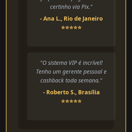
certinho via Pix."
- Ana L., Rio de Janeiro
⭐⭐⭐⭐⭐
"O sistema VIP é incrível!
Tenho um gerente pessoal e
cashback toda semana."
- Roberto S., Brasília
⭐⭐⭐⭐⭐