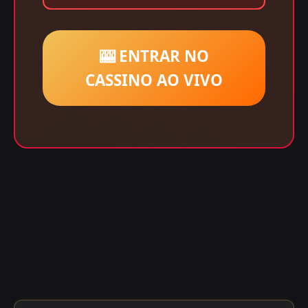
🎰 ENTRAR NO
CASSINO AO VIVO