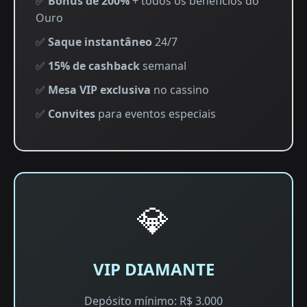
✅
Bônus de 200%
+ todos os benefícios do
Ouro
✅
Saque instantâneo
24/7
✅
15% de cashback
semanal
✅
Mesa VIP exclusiva
no cassino
✅
Convites
para eventos especiais
💎
VIP DIAMANTE
Depósito mínimo: R$ 3.000