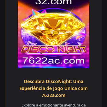
Descubra DiscoNight: Uma
Experiência de Jogo Única com
7622a.com
Explore a emocionante aventura de