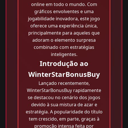
online em todo o mundo. Com
gráficos envolventes e uma
jogabilidade inovadora, este jogo
oferece uma experiência única,
principalmente para aqueles que
adoram o elemento surpresa
combinado com estratégias
inteligentes.
Introdução ao
WinterStarBonusBuy
Lançado recentemente,
WinterStarBonusBuy rapidamente
se destacou no cenário dos jogos
devido à sua mistura de azar e
estratégia. A popularidade do título
tem crescido, em parte, graças à
promoção intensa feita por