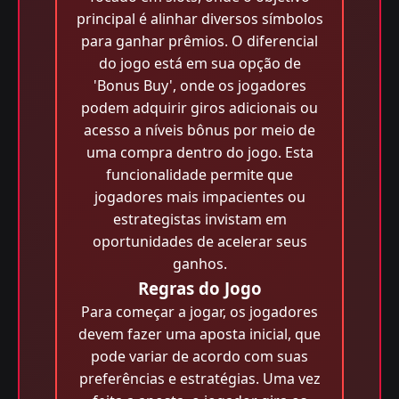
principal é alinhar diversos símbolos
para ganhar prêmios. O diferencial
do jogo está em sua opção de
'Bonus Buy', onde os jogadores
podem adquirir giros adicionais ou
acesso a níveis bônus por meio de
uma compra dentro do jogo. Esta
funcionalidade permite que
jogadores mais impacientes ou
estrategistas invistam em
oportunidades de acelerar seus
ganhos.
Regras do Jogo
Para começar a jogar, os jogadores
devem fazer uma aposta inicial, que
pode variar de acordo com suas
preferências e estratégias. Uma vez