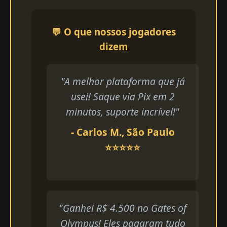
💬 O que nossos jogadores
dizem
"A melhor plataforma que já
usei! Saque via Pix em 2
minutos, suporte incrível!"
- Carlos M., São Paulo
⭐⭐⭐⭐⭐
"Ganhei R$ 4.500 no Gates of
Olympus! Eles pagaram tudo