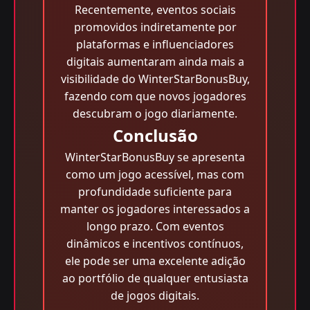
Recentemente, eventos sociais
promovidos indiretamente por
plataformas e influenciadores
digitais aumentaram ainda mais a
visibilidade do WinterStarBonusBuy,
fazendo com que novos jogadores
descubram o jogo diariamente.
Conclusão
WinterStarBonusBuy se apresenta
como um jogo acessível, mas com
profundidade suficiente para
manter os jogadores interessados a
longo prazo. Com eventos
dinâmicos e incentivos contínuos,
ele pode ser uma excelente adição
ao portfólio de qualquer entusiasta
de jogos digitais.