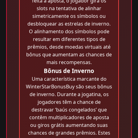
feita a aposta, o jogador gira os
slots na tentativa de alinhar
simetricamente os símbolos ou
desbloquear as estrelas de inverno.
O alinhamento dos símbolos pode
resultar em diferentes tipos de
prêmios, desde moedas virtuais até
bônus que aumentam as chances de
mais recompensas.
Bônus de Inverno
Uma característica marcante do
WinterStarBonusBuy são seus bônus
de inverno. Durante a jogatina, os
jogadores têm a chance de
destravar ‘baús congelados’ que
contêm multiplicadores de aposta
ou giros grátis aumentando suas
chances de grandes prêmios. Estes