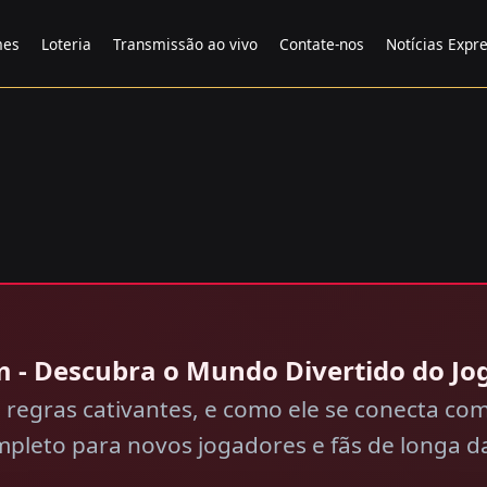
mes
Loteria
Transmissão ao vivo
Contate-nos
Notícias Expr
m - Descubra o Mundo Divertido do J
 regras cativantes, e como ele se conecta com
pleto para novos jogadores e fãs de longa d