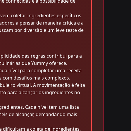
e conhecidas e a possibilidade de
vem coletar ingredientes específicos
gadores a pensar de maneira crítica e a
buscam por diversão e um leve teste de
licidade das regras contribui para a
 culinárias que Yummy oferece.
cada nível para completar uma receita
is com desafios mais complexos.
eiro virtual. A movimentação é feita
to para alcançar os ingredientes no
redientes. Cada nível tem uma lista
fíceis de alcançar, demandando mais
dificultam a coleta de ingredientes.