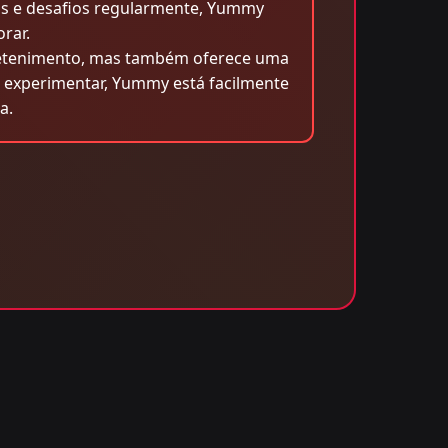
eis e desafios regularmente, Yummy
rar.
tretenimento, mas também oferece uma
 experimentar, Yummy está facilmente
a.