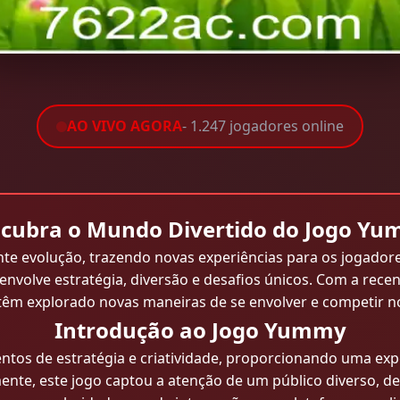
AO VIVO AGORA
- 1.247 jogadores online
cubra o Mundo Divertido do Jogo Y
e evolução, trazendo novas experiências para os jogadores
envolve estratégia, diversão e desafios únicos. Com a rec
 têm explorado novas maneiras de se envolver e competir no
Introdução ao Jogo Yummy
os de estratégia e criatividade, proporcionando uma expe
ente, este jogo captou a atenção de um público diverso, de