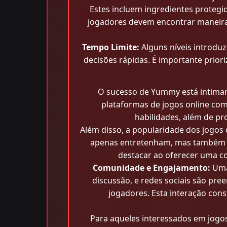
Estes incluem ingredientes protegi
jogadores devem encontrar maneiras 
Tempo Limite:
Alguns níveis introdu
decisões rápidas. É importante prior
O sucesso de Yummy está intimam
plataformas de jogos online co
habilidades, além de p
Além disso, a popularidade dos jogos 
apenas entretenham, mas também d
destacar ao oferecer uma c
Comunidade e Engajamento:
Uma 
discussão, e redes sociais são pre
jogadores. Esta interação con
Para aqueles interessados em jogo