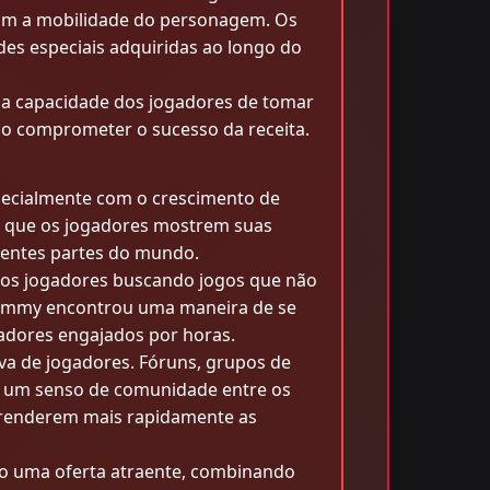
itam a mobilidade do personagem. Os
des especiais adquiridas ao longo do
 a capacidade dos jogadores de tomar
não comprometer o sucesso da receita.
pecialmente com o crescimento de
a que os jogadores mostrem suas
rentes partes do mundo.
uitos jogadores buscando jogos que não
Yummy encontrou uma maneira de se
adores engajados por horas.
a de jogadores. Fóruns, grupos de
ndo um senso de comunidade entre os
aprenderem mais rapidamente as
mo uma oferta atraente, combinando