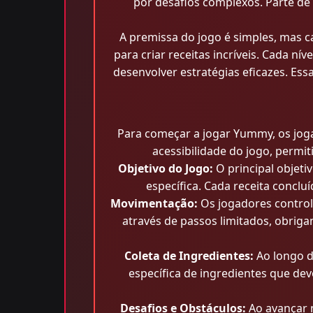
por desafios complexos. Parte de
A premissa do jogo é simples, mas c
para criar receitas incríveis. Cada ní
desenvolver estratégias eficazes. Ess
Para começar a jogar Yummy, os joga
acessibilidade do jogo, permi
Objetivo do Jogo:
O principal objeti
específica. Cada receita concl
Movimentação:
Os jogadores control
através de passos limitados, obrig
Coleta de Ingredientes:
Ao longo d
específica de ingredientes que dev
Desafios e Obstáculos:
Ao avançar n