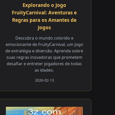
Explorando o Jogo
FruityCarnival: Aventuras e
Regras para os Amantes de
Jogos
Descubra o mundo colorido e
emocionante de FruityCarnival, um jogo
de estratégia e diversão. Aprenda sobre
suas regras inovadoras que prometem
desafiar e entreter jogadores de todas
as idades.
2026-02-13