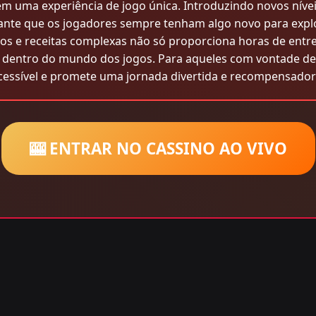
em uma experiência de jogo única. Introduzindo novos nív
ante que os jogadores sempre tenham algo novo para explo
aros e receitas complexas não só proporciona horas de en
 dentro do mundo dos jogos. Para aqueles com vontade de
cessível e promete uma jornada divertida e recompensador
🎰 ENTRAR NO CASSINO AO VIVO