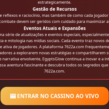
estrategicamente.
Gestão de Recursos
 reflexos e raciocínio, mas também de como cada jogador l
combate devem ser geridos com cuidado para maximizar a
Eventos Atuais e Expansões
a série de atualizações e eventos especiais, especialment
a e mitologia nas mídias sociais. Cada evento traz novos
e ativa de jogadores. A plataforma 7622a.com frequenteme
adores a explorarem novas estratégias e compartilharem s
narrativa envolvente, EgyptsGlow continua a inovar e a in
ssa aventura fascinante e descubra todos os segredos qu
7622a.com.
🎰 ENTRAR NO CASSINO AO VIVO