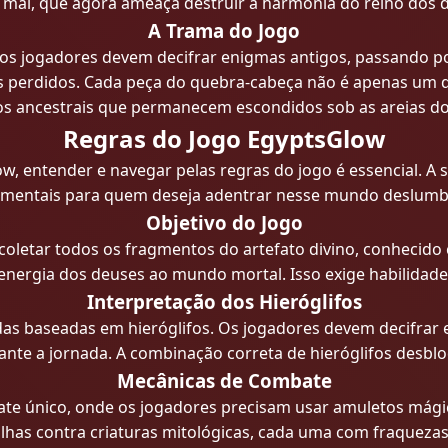
 mal, que agora ameaça destruir a harmonia do reino dos 
A Trama do Jogo
os jogadores devem decifrar enigmas antigos, passando po
s perdidos. Cada peça do quebra-cabeça não é apenas um d
os ancestrais que permanecem escondidos sob as areias d
Regras do Jogo EgyptsGlow
, entender e navegar pelas regras do jogo é essencial. A s
mentais para quem deseja adentrar nesse mundo deslumb
Objetivo do Jogo
 coletar todos os fragmentos do artefato divino, conhecid
nergia dos deuses ao mundo mortal. Isso exige habilidade, 
Interpretação dos Hieróglifos
as baseadas em hieróglifos. Os jogadores devem decifrar
nte a jornada. A combinação correta de hieróglifos desblo
Mecânicas de Combate
te único, onde os jogadores precisam usar amuletos mági
lhas contra criaturas mitológicas, cada uma com fraqueza