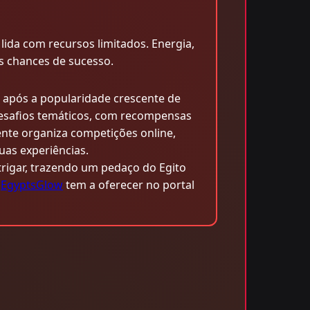
ida com recursos limitados. Energia,
s chances de sucesso.
e após a popularidade crescente de
 desafios temáticos, com recompensas
nte organiza competições online,
uas experiências.
trigar, trazendo um pedaço do Egito
e
EgyptsGlow
tem a oferecer no portal