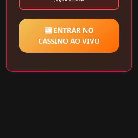
🎰 ENTRAR NO
CASSINO AO VIVO