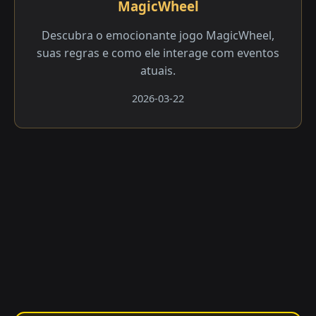
MagicWheel
Descubra o emocionante jogo MagicWheel,
suas regras e como ele interage com eventos
atuais.
2026-03-22