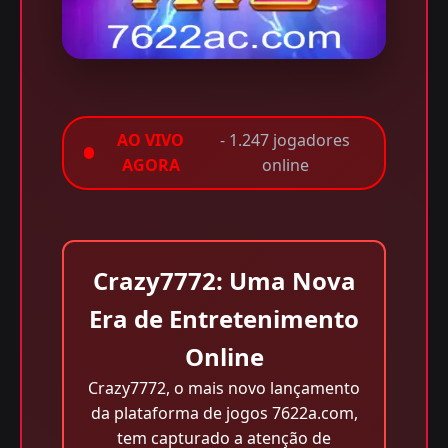
AO VIVO
- 1.247 jogadores
AGORA
online
Crazy7772: Uma Nova
Era de Entretenimento
Online
Crazy7772, o mais novo lançamento
da plataforma de jogos 7622a.com,
tem capturado a atenção de