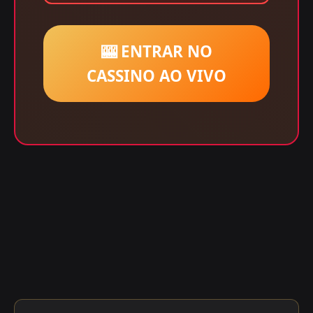
🎰 ENTRAR NO
CASSINO AO VIVO