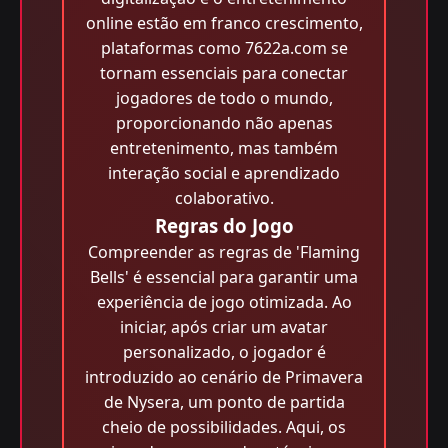
online estão em franco crescimento,
plataformas como 7622a.com se
tornam essenciais para conectar
jogadores de todo o mundo,
proporcionando não apenas
entretenimento, mas também
interação social e aprendizado
colaborativo.
Regras do Jogo
Compreender as regras de 'Flaming
Bells' é essencial para garantir uma
experiência de jogo otimizada. Ao
iniciar, após criar um avatar
personalizado, o jogador é
introduzido ao cenário de Primavera
de Nysera, um ponto de partida
cheio de possibilidades. Aqui, os