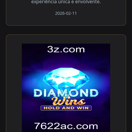
experiência única e envolvente.
2026-02-11