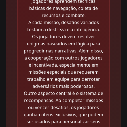
jogadores aprendem técnicas
básicas de navegação, coleta de
recursos e combate.
A cada missão, desafios variados
testam a destreza e a inteligência.
Os jogadores devem resolver
enigmas baseados em lógica para
progredir nas narrativas. Além disso,
a cooperação com outros jogadores
é incentivada, especialmente em
missões especiais que requerem
trabalho em equipe para derrotar
adversários mais poderosos.
Outro aspecto central é o sistema de
recompensas. Ao completar missões
ou vencer desafios, os jogadores
ganham itens exclusivos, que podem
ser usados para personalizar seus