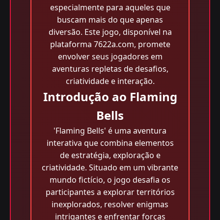
especialmente para aqueles que
buscam mais do que apenas
diversão. Este jogo, disponível na
plataforma 7622a.com, promete
envolver seus jogadores em
aventuras repletas de desafios,
criatividade e interação.
Introdução ao Flaming
Bells
'Flaming Bells' é uma aventura
interativa que combina elementos
de estratégia, exploração e
criatividade. Situado em um vibrante
mundo fictício, o jogo desafia os
participantes a explorar territórios
inexplorados, resolver enigmas
intrigantes e enfrentar forças