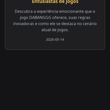
Entusiastas de Jogos
Descubra a experiência emocionante que o
jogo DABANGGG oferece, suas regras
inovadoras e como ele se destaca no cenário
atual de jogos.
2026-05-14