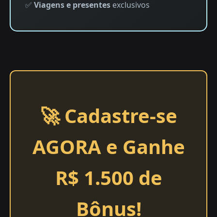
✅
Viagens e presentes
exclusivos
🚀 Cadastre-se
AGORA e Ganhe
R$ 1.500 de
Bônus!