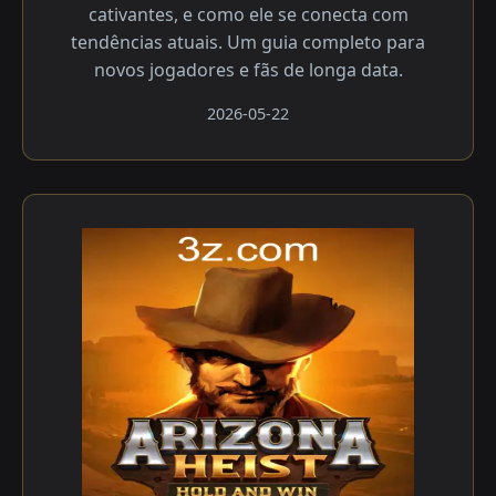
cativantes, e como ele se conecta com
tendências atuais. Um guia completo para
novos jogadores e fãs de longa data.
2026-05-22