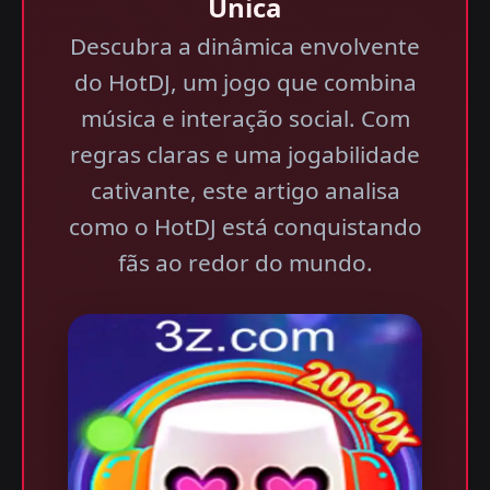
Única
Descubra a dinâmica envolvente
do HotDJ, um jogo que combina
música e interação social. Com
regras claras e uma jogabilidade
cativante, este artigo analisa
como o HotDJ está conquistando
fãs ao redor do mundo.