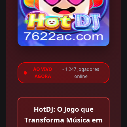
AO VIVO
- 1.247 jogadores
AGORA
online
HotDJ: O Jogo que
Transforma Música em