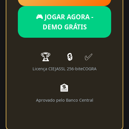
🎮 JOGAR AGORA -
DEMO GRÁTIS
🏆
🔒
✅
Licença CIEJA
SSL 256-bit
eCOGRA
🏦
Aprovado pelo Banco Central