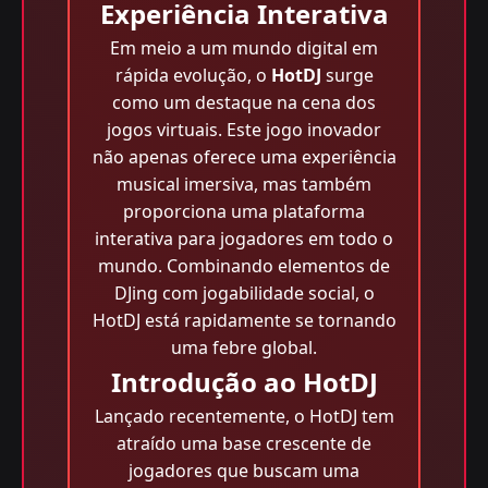
Experiência Interativa
Em meio a um mundo digital em
rápida evolução, o
HotDJ
surge
como um destaque na cena dos
jogos virtuais. Este jogo inovador
não apenas oferece uma experiência
musical imersiva, mas também
proporciona uma plataforma
interativa para jogadores em todo o
mundo. Combinando elementos de
DJing com jogabilidade social, o
HotDJ está rapidamente se tornando
uma febre global.
Introdução ao HotDJ
Lançado recentemente, o HotDJ tem
atraído uma base crescente de
jogadores que buscam uma