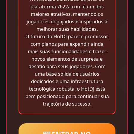
plataforma 7622a.com é um dos
maiores atrativos, mantendo os
jogadores engajados e inspirados a
melhorar suas habilidades.
O futuro do HotDJ parece promissor,
com planos para expandir ainda
mais suas funcionalidades e trazer
novos elementos de surpresa e
desafio para seus jogadores. Com
uma base sólida de usuários
dedicados e uma infraestrutura
tecnológica robusta, o HotDJ está
bem posicionado para continuar sua
trajetória de sucesso.