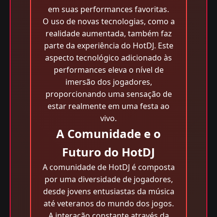
em suas performances favoritas.
O uso de novas tecnologias, como a
realidade aumentada, também faz
parte da experiência do HotDJ. Este
aspecto tecnológico adicionado às
performances eleva o nível de
imersão dos jogadores,
proporcionando uma sensação de
estar realmente em uma festa ao
vivo.
A Comunidade e o
Futuro do HotDJ
A comunidade de HotDJ é composta
por uma diversidade de jogadores,
desde jovens entusiastas da música
até veteranos do mundo dos jogos.
A interação constante através da