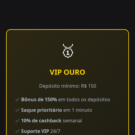
🥇
VIP OURO
Depósito mínimo: R$ 150
✅
Bônus de 150%
em todos os depósitos
✅
Saque prioritário
em 1 minuto
✅
10% de cashback
semanal
✅
Suporte VIP
24/7