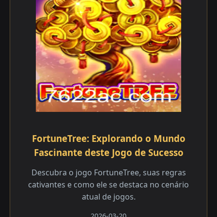
FortuneTree: Explorando o Mundo
Fascinante deste Jogo de Sucesso
Descubra o jogo FortuneTree, suas regras
cativantes e como ele se destaca no cenário
atual de jogos.
2026-03-20