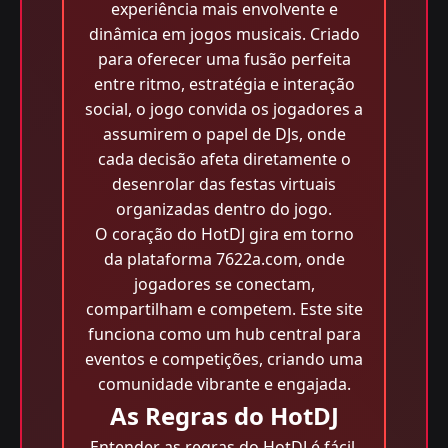
experiência mais envolvente e
dinâmica em jogos musicais. Criado
para oferecer uma fusão perfeita
entre ritmo, estratégia e interação
social, o jogo convida os jogadores a
assumirem o papel de DJs, onde
cada decisão afeta diretamente o
desenrolar das festas virtuais
organizadas dentro do jogo.
O coração do HotDJ gira em torno
da plataforma 7622a.com, onde
jogadores se conectam,
compartilham e competem. Este site
funciona como um hub central para
eventos e competições, criando uma
comunidade vibrante e engajada.
As Regras do HotDJ
Entender as regras do HotDJ é fácil,