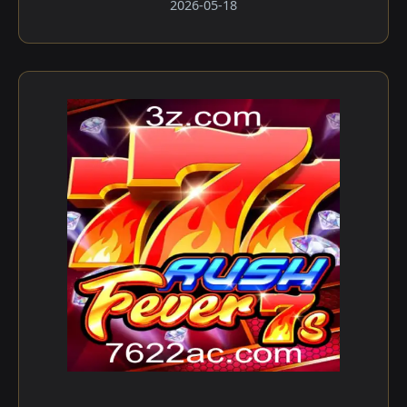
2026-05-18