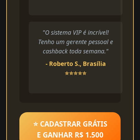
"O sistema VIP é incrível!
Tenho um gerente pessoal e
cashback toda semana."
- Roberto S., Brasília
⭐⭐⭐⭐⭐
⭐ CADASTRAR GRÁTIS
E GANHAR R$ 1.500