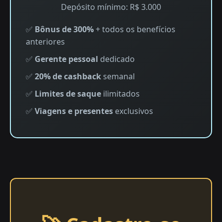
Depósito mínimo: R$ 3.000
✅
Bônus de 300%
+ todos os benefícios
anteriores
✅
Gerente pessoal
dedicado
✅
20% de cashback
semanal
✅
Limites de saque
ilimitados
✅
Viagens e presentes
exclusivos