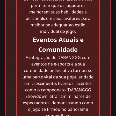
permitem que os jogadores
melhorem suas habilidades e
personalizem seus avatares para
melhor se adequar ao estilo
individual de jogo.
Eventos Atuais e
Comunidade
A integração de DABANGGG com
eventos de e-sports e a sua
comunidade online ativa tornou-se
uma parte vital da sua popularidade
em crescimento. Eventos recentes
como o campeonato 'DABANGGG
Showdown' atraíram milhares de
espectadores, demonstrando como
o jogo se firmou no panorama
competitivo.