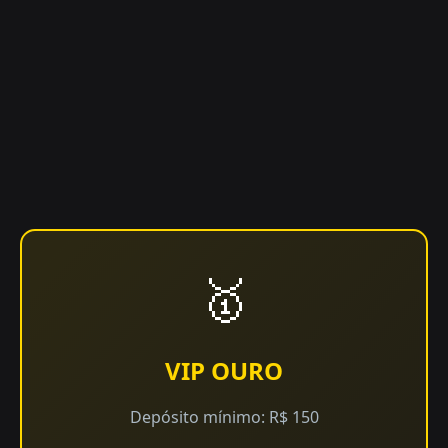
🥇
VIP OURO
Depósito mínimo: R$ 150