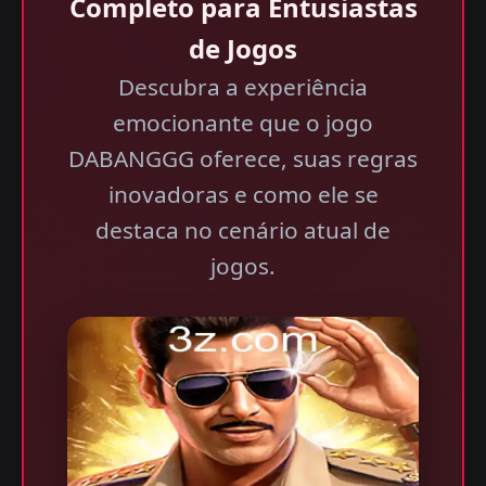
Completo para Entusiastas
de Jogos
Descubra a experiência
emocionante que o jogo
DABANGGG oferece, suas regras
inovadoras e como ele se
destaca no cenário atual de
jogos.