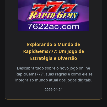
Explorando o Mundo de
RapidGems777: Um Jogo de
Estratégia e Diversão
Descubra tudo sobre o novo jogo online
'RapidGems777', suas regras e como ele se
integra ao mundo atual dos jogos digitais.
2026-04-24