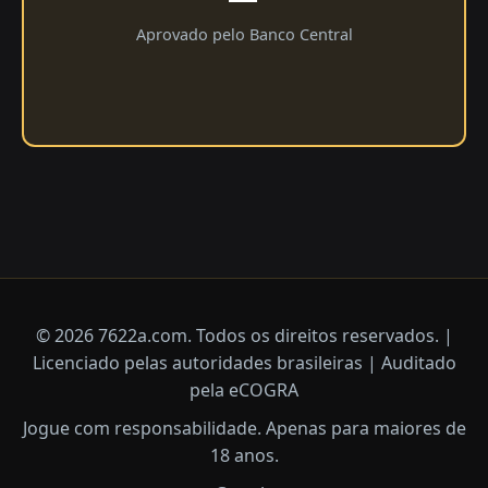
Aprovado pelo Banco Central
© 2026 7622a.com. Todos os direitos reservados. |
Licenciado pelas autoridades brasileiras | Auditado
pela eCOGRA
Jogue com responsabilidade. Apenas para maiores de
18 anos.