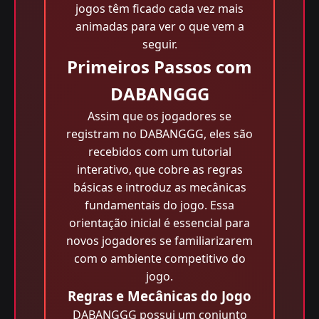
jogos têm ficado cada vez mais
animadas para ver o que vem a
seguir.
Primeiros Passos com
DABANGGG
Assim que os jogadores se
registram no DABANGGG, eles são
recebidos com um tutorial
interativo, que cobre as regras
básicas e introduz as mecânicas
fundamentais do jogo. Essa
orientação inicial é essencial para
novos jogadores se familiarizarem
com o ambiente competitivo do
jogo.
Regras e Mecânicas do Jogo
DABANGGG possui um conjunto