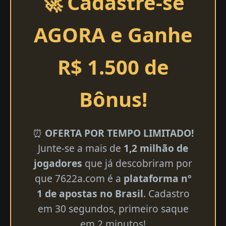
🚀 Cadastre-se
AGORA e Ganhe
R$ 1.500 de
Bônus!
⏰
OFERTA POR TEMPO LIMITADO!
Junte-se a mais de
1,2 milhão de
jogadores
que já descobriram por
que 7622a.com é a
plataforma nº
1 de apostas no Brasil
. Cadastro
em 30 segundos, primeiro saque
em 2 minutos!