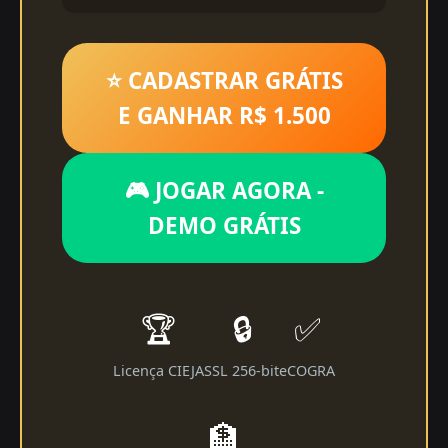
⭐ CADASTRAR GRÁTIS
E GANHAR R$ 1.500
🎮 JOGAR AGORA -
DEMO GRÁTIS
🏆
🔒
✅
Licença CIEJA
SSL 256-bit
eCOGRA
🏦