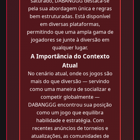
saturado, DABANGGG destaca-se
pela sua abordagem única e regras
bem estruturadas. Está disponível
em diversas plataformas,
permitindo que uma ampla gama de
jogadores se junte à diversão em
qualquer lugar.
A Importância do Contexto
Atual
No cenário atual, onde os jogos são
mais do que diversão — servindo
como uma maneira de socializar e
competir globalmente —
DABANGGG encontrou sua posição
como um jogo que equilibra
habilidade e estratégia. Com
recentes anúncios de torneios e
atualizações, as comunidades de