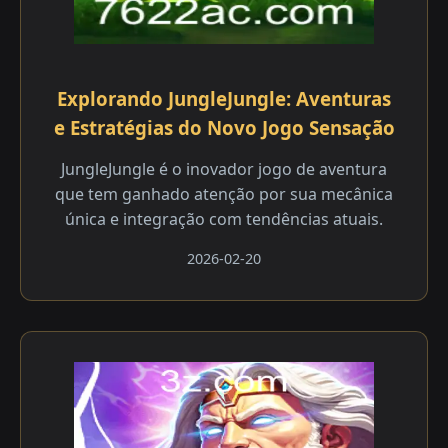
Explorando JungleJungle: Aventuras
e Estratégias do Novo Jogo Sensação
JungleJungle é o inovador jogo de aventura
que tem ganhado atenção por sua mecânica
única e integração com tendências atuais.
2026-02-20