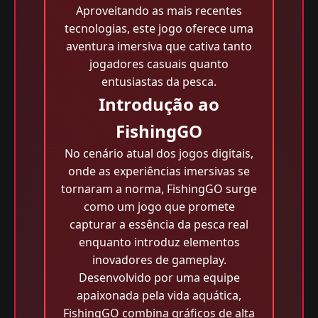
Aproveitando as mais recentes
tecnologias, este jogo oferece uma
aventura imersiva que cativa tanto
jogadores casuais quanto
entusiastas da pesca.
Introdução ao
FishingGO
No cenário atual dos jogos digitais,
onde as experiências imersivas se
tornaram a norma, FishingGO surge
como um jogo que promete
capturar a essência da pesca real
enquanto introduz elementos
inovadores de gameplay.
Desenvolvido por uma equipe
apaixonada pela vida aquática,
FishingGO combina gráficos de alta