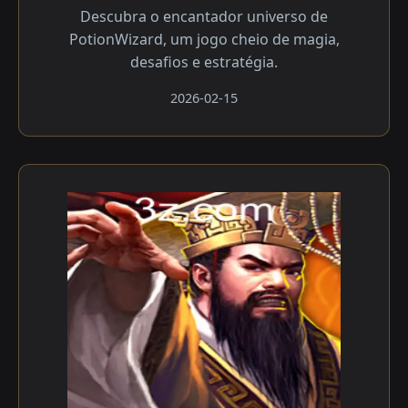
Descubra o encantador universo de
PotionWizard, um jogo cheio de magia,
desafios e estratégia.
2026-02-15