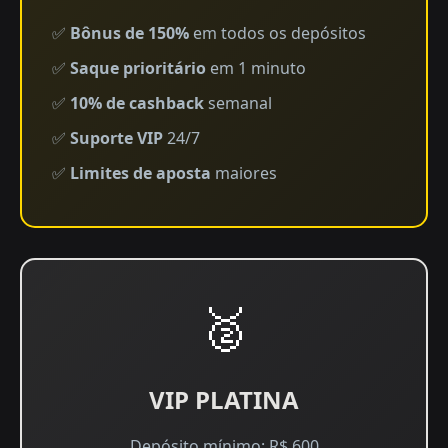
✅
Bônus de 150%
em todos os depósitos
✅
Saque prioritário
em 1 minuto
✅
10% de cashback
semanal
✅
Suporte VIP
24/7
✅
Limites de aposta
maiores
🥈
VIP PLATINA
Depósito mínimo: R$ 600