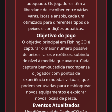
adequado. Os jogadores têm a
liberdade de escolher entre várias
varas, iscas e anzóis, cada um
otimizado para diferentes tipos de
peixes e condições aquáticas.
Objetivo do Jogo
O objetivo principal em FishingGO é
capturar o maior número possível
de peixes raros e exóticos, subindo
de nível à medida que avança. Cada
captura bem-sucedida recompensa
o jogador com pontos de
experiência e moedas virtuais, que
podem ser usadas para desbloquear
novos equipamentos e explorar
novos locais de pesca.
Eventos Atualizados
Um diferencial de FishingGO são