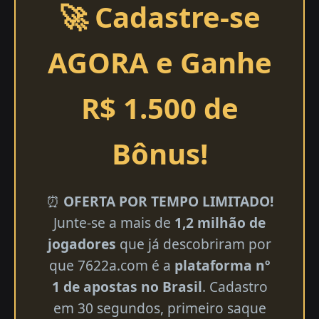
🚀 Cadastre-se
AGORA e Ganhe
R$ 1.500 de
Bônus!
⏰
OFERTA POR TEMPO LIMITADO!
Junte-se a mais de
1,2 milhão de
jogadores
que já descobriram por
que 7622a.com é a
plataforma nº
1 de apostas no Brasil
. Cadastro
em 30 segundos, primeiro saque