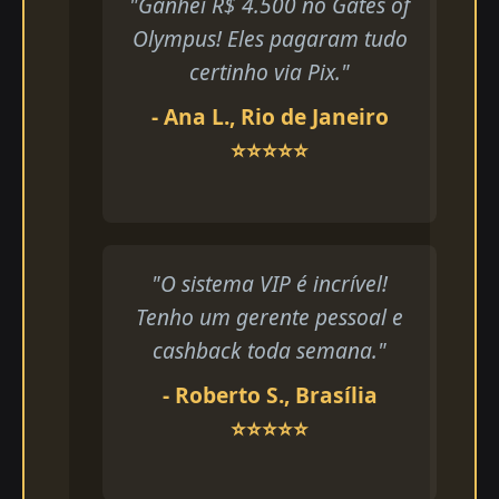
"Ganhei R$ 4.500 no Gates of
Olympus! Eles pagaram tudo
certinho via Pix."
- Ana L., Rio de Janeiro
⭐⭐⭐⭐⭐
"O sistema VIP é incrível!
Tenho um gerente pessoal e
cashback toda semana."
- Roberto S., Brasília
⭐⭐⭐⭐⭐