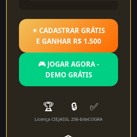
⭐ CADASTRAR GRÁTIS
E GANHAR R$ 1.500
🎮 JOGAR AGORA -
DEMO GRÁTIS
🏆
🔒
✅
Licença CIEJA
SSL 256-bit
eCOGRA