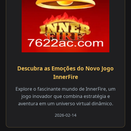
Descubra as Emoções do Novo Jogo
InnerFire
Explore o fascinante mundo de InnerFire, um
jogo inovador que combina estratégia e
aventura em um universo virtual dinâmico.
2026-02-14