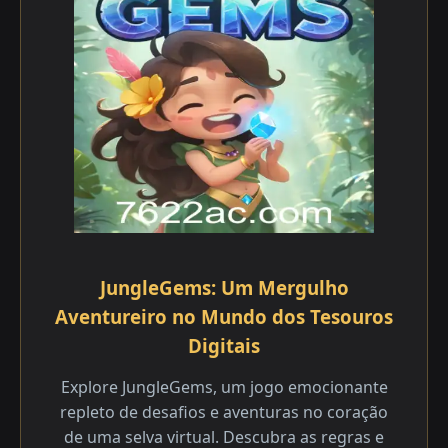
JungleGems: Um Mergulho
Aventureiro no Mundo dos Tesouros
Digitais
Explore JungleGems, um jogo emocionante
repleto de desafios e aventuras no coração
de uma selva virtual. Descubra as regras e