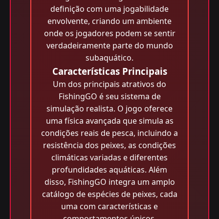
definição com uma jogabilidade
envolvente, criando um ambiente
onde os jogadores podem se sentir
verdadeiramente parte do mundo
subaquático.
Características Principais
Um dos principais atrativos do
FishingGO é seu sistema de
simulação realista. O jogo oferece
uma física avançada que simula as
condições reais de pesca, incluindo a
resistência dos peixes, as condições
climáticas variadas e diferentes
profundidades aquáticas. Além
disso, FishingGO integra um amplo
catálogo de espécies de peixes, cada
uma com características e
comportamentos únicos.